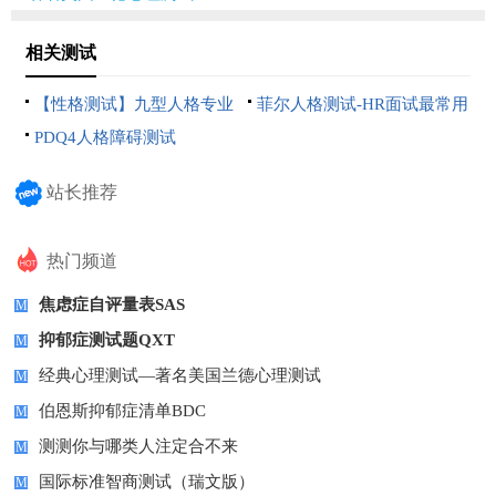
相关测试
【性格测试】九型人格专业
菲尔人格测试-HR面试最常用
测试
人格测
PDQ4人格障碍测试
站长推荐
热门频道
焦虑症自评量表SAS
M
抑郁症测试题QXT
M
经典心理测试—著名美国兰德心理测试
M
伯恩斯抑郁症清单BDC
M
测测你与哪类人注定合不来
M
国际标准智商测试（瑞文版）
M