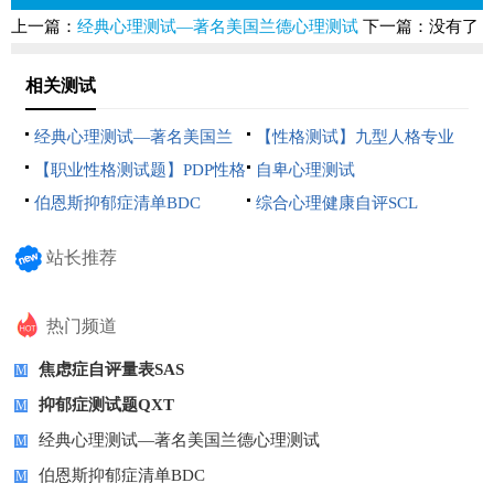
上一篇：
经典心理测试—著名美国兰德心理测试
下一篇：没有了
相关测试
经典心理测试—著名美国兰
【性格测试】九型人格专业
德心理
测试
【职业性格测试题】PDP性格
自卑心理测试
测试
伯恩斯抑郁症清单BDC
综合心理健康自评SCL
站长推荐
热门频道
焦虑症自评量表SAS
M
抑郁症测试题QXT
M
经典心理测试—著名美国兰德心理测试
M
伯恩斯抑郁症清单BDC
M