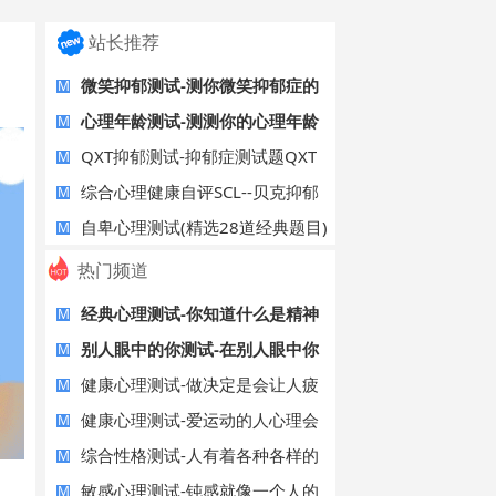
站长推荐
微笑抑郁测试-测你微笑抑郁症的
M
指数
心理年龄测试-测测你的心理年龄
M
有几岁？
QXT抑郁测试-抑郁症测试题QXT
M
综合心理健康自评SCL--贝克抑郁
M
自评表（
自卑心理测试(精选28道经典题目)
M
热门频道
经典心理测试-你知道什么是精神
M
内耗吗？
别人眼中的你测试-在别人眼中你
M
是什么婊
健康心理测试-做决定是会让人疲
M
惫的
健康心理测试-爱运动的人心理会
M
更健康
综合性格测试-人有着各种各样的
M
情绪
敏感心理测试-钝感就像一个人的
M