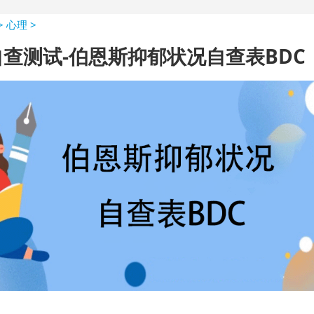
>
心理
>
查测试-伯恩斯抑郁状况自查表BDC