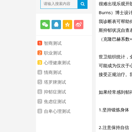
很难出现乐观开朗
Burns）博士
我诊断表可帮助
斯抑郁状况自查
（克隆巴赫系数=
1
智商测试
2
职业测试
世卫组织统计，全
3
心理健康测试
可能成为仅次于心
4
情商测试
接受正规治疗。
5
塔罗牌测试
6
抑郁症测试
如果经常感到郁
7
焦虑症测试
1.坚持锻炼身体
8
自卑心理测试
2.注意保持自信