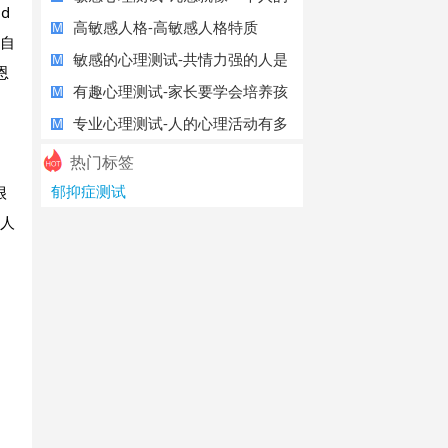
d
免疫力
高敏感人格-高敏感人格特质
M
个自
敏感的心理测试-共情力强的人是
M
恩
一件好事
有趣心理测试-家长要学会培养孩
M
子强大的
专业心理测试-人的心理活动有多
M
复杂呢？
热门标签
郁抑症测试
很
的人