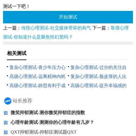
测试一下吧！
开始测试
上一篇：
传统心理测试-社交媒体带坏的风气
下一篇：
靠谱心理
测试-你知道什么是聚焦性幻觉吗？
相关测试
复杂心理测试-青少年压力心
复杂心理测试-过分的关注自
理測试
己
高级心理测试-远离精神内耗
复杂心理测试-脸皮厚的人比
较容易
高级心理测试-静思有利于成
高级心理测试-提升幸福感的
长
小妙招
站长推荐
微笑抑郁测试-测你微笑抑郁症的指数
M
心理年龄测试-测测你的心理年龄有几岁？
M
QXT抑郁测试-抑郁症测试题QXT
M