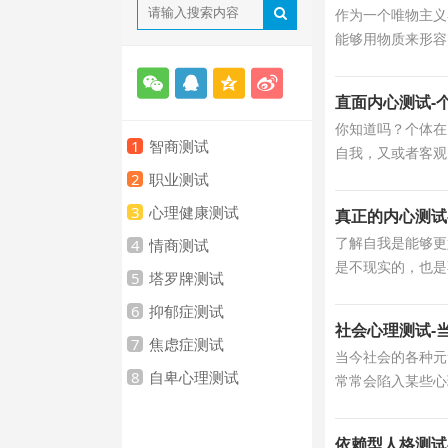
作为一个唯物主义
能够用物质来形容
直面内心测试-
你知道吗？个体在
1
智商测试
自我，又或者客观
2
职业测试
3
心理健康测试
真正的内心测试
了解自我是能够更
4
情商测试
是不现实的，也是
5
塔罗牌测试
6
抑郁症测试
社会心理测试-
7
焦虑症测试
当今社会的各种元
8
自卑心理测试
常常会陷入某些心
依赖型人格测试