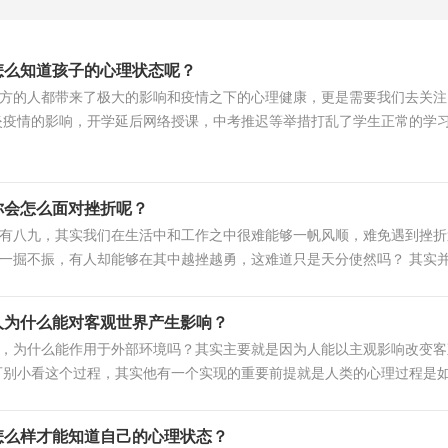
怎么知道孩子的心理状态呢？
方的人都带来了极大的影响和疫情之下的心理健康，更是需要我们去关注
炎疫情的影响，开学延后网络授课，中考推迟等举措打乱了学生正常的学
你会怎么面对挫折呢？
有八九，其实我们在生活中和工作之中很难能够一帆风顺，难免遇到挫折
一掘不振，有人却能够在其中越挫越勇，这难道只是天分使然吗？ 其实并.
人为什么能对客观世界产生影响？
，为什么能作用于外部环境吗？其实主要就是因为人能以主观影响改变客
可别小看这个过程，其实他有一个实现的重要前提就是人类的心理过程是如.
怎么样才能知道自己的心理状态？