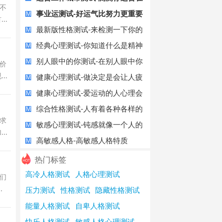
不
哪座城市
事业运测试-好运气比努力更重要
M
..
最新版性格测试-来检测一下你的
M
内心性格
经典心理测试-你知道什么是精神
M
内耗吗？
别人眼中的你测试-在别人眼中你
M
价
..
是什么婊
健康心理测试-做决定是会让人疲
M
惫的
健康心理测试-爱运动的人心理会
M
更健康
综合性格测试-人有着各种各样的
M
求
情绪
敏感心理测试-钝感就像一个人的
M
..
免疫力
高敏感人格-高敏感人格特质
M
热门标签
高冷人格测试
人格心理测试
们
.
压力测试
性格测试
隐藏性格测试
能量人格测试
自卑人格测试
快乐人格测试
敏感人格心理测试