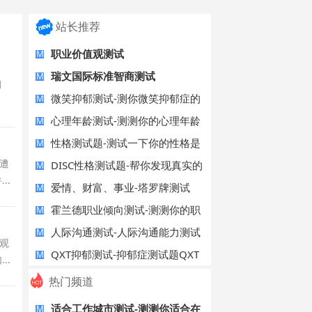
站长推荐
职业价值观测试
M
瑞文国际标准智商测试
M
习
微笑抑郁测试-测你微笑抑郁症的
M
指数
心理年龄测试-测测你的心理年龄
M
有几岁？
性格测试题-测试一下你的性格是
M
遭
怎样的。
DISC性格测试题-帮你发现真实的
M
..
自己
爱情、财富、事业-塔罗牌测试
M
霍兰德职业倾向测试-测测你的职
M
业倾向是
人际沟通测试-人际沟通能力测试
M
观
在线评估
QXT抑郁测试-抑郁症测试题QXT
M
..
热门频道
适合工作城市测试-测测你适合在
M